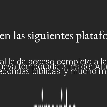
en las siguientes plata
ial le da acceso completo a l
ueva temporada 3 Insider Aft
edondas bíblicas, y mucho m