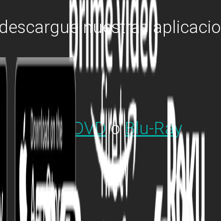
descargue nuestras aplicaci
En
DVD
o
Blu-Ray