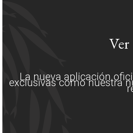
Ver 
La nueva aplicación ofic
exclusivas como nuestra n
r