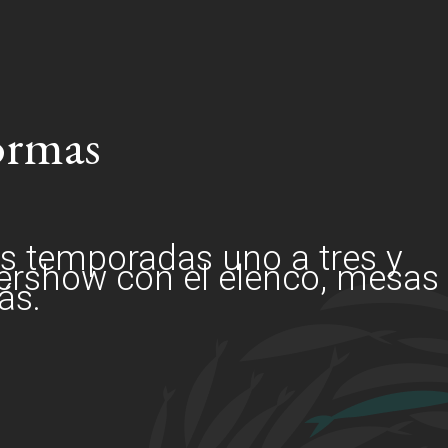
formas
as temporadas uno a tres y
ershow con el elenco, mesas
ás.